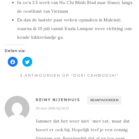
In zo’n 3.5 week van Ho Chi Minh Stad naar Hanoi, langs
de oostkust van Vietnam
En dan de laatste paar weken opmaken in Maleisië,
waarna ik 19 juli vanuit Kuala Lumpur weer richting ons
koude kikkerlandje ga.
Delen via:
K
K
l
l
i
i
k
k
o
3 ANTWOORDEN OP “DOEI CAMBODJA!”
o
m
m
t
t
e
e
d
d
e
e
l
l
REINY NIJENHUIS
BEANTWOORDEN
e
e
n
n
28 mei 2016 bij 14:13
o
m
p
e
F
t
a
T
Jammer dat het weer niet ‘ mee’zat., maar dat
c
w
e
i
hoort er ook bij. Hopelijk tref je een zonnig
b
t
o
t
Vietnam aan. Begrijpelijk dat af en toe eens
o
e