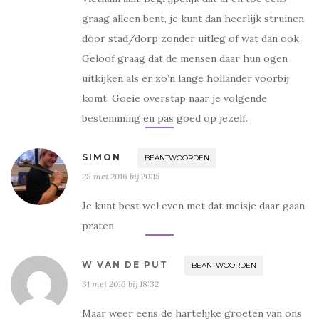
k
r
(
(
graag alleen bent, je kunt dan heerlijk struinen
W
W
o
o
door stad/dorp zonder uitleg of wat dan ook.
r
r
d
d
Geloof graag dat de mensen daar hun ogen
t
t
i
i
n
n
uitkijken als er zo’n lange hollander voorbij
e
e
e
e
komt. Goeie overstap naar je volgende
n
n
n
n
bestemming en pas goed op jezelf.
i
i
e
e
u
u
w
w
v
v
SIMON
BEANTWOORDEN
e
e
n
n
28 mei 2016 bij 20:15
s
s
t
t
e
e
r
r
Je kunt best wel even met dat meisje daar gaan
g
g
e
e
praten
o
o
p
p
e
e
n
n
d
d
W VAN DE PUT
BEANTWOORDEN
)
)
31 mei 2016 bij 18:32
Maar weer eens de hartelijke groeten van ons