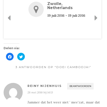
Zwolle,
Netherlands
19 juli 2016
- 19 juli 2016
Delen via:
K
K
l
l
i
i
k
k
o
3 ANTWOORDEN OP “DOEI CAMBODJA!”
o
m
m
t
t
e
e
d
d
e
e
l
l
REINY NIJENHUIS
BEANTWOORDEN
e
e
n
n
28 mei 2016 bij 14:13
o
m
p
e
F
t
a
T
Jammer dat het weer niet ‘ mee’zat., maar dat
c
w