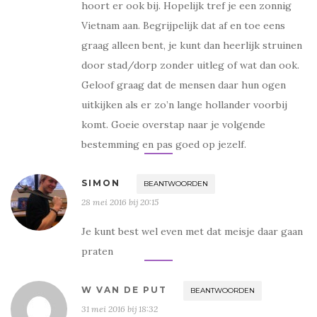
e
i
hoort er ook bij. Hopelijk tref je een zonnig
b
t
o
t
Vietnam aan. Begrijpelijk dat af en toe eens
o
e
k
r
(
(
graag alleen bent, je kunt dan heerlijk struinen
W
W
o
o
door stad/dorp zonder uitleg of wat dan ook.
r
r
d
d
Geloof graag dat de mensen daar hun ogen
t
t
i
i
n
n
uitkijken als er zo’n lange hollander voorbij
e
e
e
e
komt. Goeie overstap naar je volgende
n
n
n
n
bestemming en pas goed op jezelf.
i
i
e
e
u
u
w
w
v
v
SIMON
BEANTWOORDEN
e
e
n
n
28 mei 2016 bij 20:15
s
s
t
t
e
e
r
r
Je kunt best wel even met dat meisje daar gaan
g
g
e
e
praten
o
o
p
p
e
e
n
n
d
d
W VAN DE PUT
BEANTWOORDEN
)
)
31 mei 2016 bij 18:32