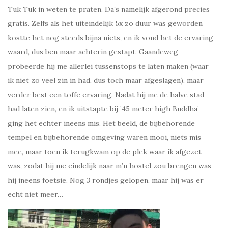
Tuk Tuk in weten te praten. Da’s namelijk afgerond precies
gratis. Zelfs als het uiteindelijk 5x zo duur was geworden
kostte het nog steeds bijna niets, en ik vond het de ervaring
waard, dus ben maar achterin gestapt. Gaandeweg
probeerde hij me allerlei tussenstops te laten maken (waar
ik niet zo veel zin in had, dus toch maar afgeslagen), maar
verder best een toffe ervaring. Nadat hij me de halve stad
had laten zien, en ik uitstapte bij ’45 meter high Buddha’
ging het echter ineens mis. Het beeld, de bijbehorende
tempel en bijbehorende omgeving waren mooi, niets mis
mee, maar toen ik terugkwam op de plek waar ik afgezet
was, zodat hij me eindelijk naar m’n hostel zou brengen was
hij ineens foetsie. Nog 3 rondjes gelopen, maar hij was er
echt niet meer…