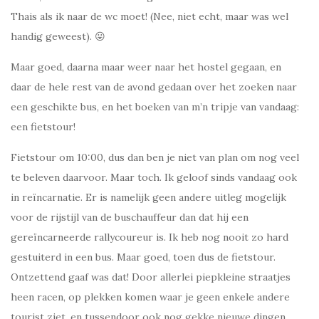
Thais als ik naar de wc moet! (Nee, niet echt, maar was wel
handig geweest). 😛
Maar goed, daarna maar weer naar het hostel gegaan, en
daar de hele rest van de avond gedaan over het zoeken naar
een geschikte bus, en het boeken van m’n tripje van vandaag:
een fietstour!
Fietstour om 10:00, dus dan ben je niet van plan om nog veel
te beleven daarvoor. Maar toch. Ik geloof sinds vandaag ook
in reïncarnatie. Er is namelijk geen andere uitleg mogelijk
voor de rijstijl van de buschauffeur dan dat hij een
gereïncarneerde rallycoureur is. Ik heb nog nooit zo hard
gestuiterd in een bus. Maar goed, toen dus de fietstour.
Ontzettend gaaf was dat! Door allerlei piepkleine straatjes
heen racen, op plekken komen waar je geen enkele andere
tourist ziet, en tussendoor ook nog gekke nieuwe dingen