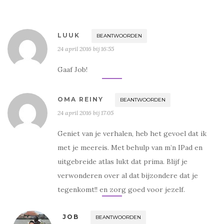
e
e
u
u
w
w
v
v
e
e
n
n
LUUK
BEANTWOORDEN
s
s
t
t
24 april 2016 bij 16:55
e
e
r
r
g
g
e
e
Gaaf Job!
o
o
p
p
e
e
n
n
d
d
OMA REINY
BEANTWOORDEN
)
)
24 april 2016 bij 17:05
Geniet van je verhalen, heb het gevoel dat ik
met je meereis. Met behulp van m’n IPad en
uitgebreide atlas lukt dat prima. Blijf je
verwonderen over al dat bijzondere dat je
tegenkomt!! en zorg goed voor jezelf.
JOB
BEANTWOORDEN