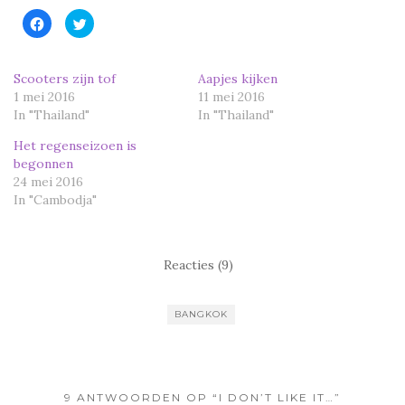
K
K
l
l
i
i
k
k
o
o
m
m
Scooters zijn tof
Aapjes kijken
t
t
1 mei 2016
e
e
11 mei 2016
d
d
In "Thailand"
In "Thailand"
e
e
l
l
e
e
Het regenseizoen is
n
n
o
m
begonnen
p
e
24 mei 2016
F
t
a
T
In "Cambodja"
c
w
e
i
b
t
o
t
o
e
k
r
Reacties (9)
(
(
W
W
o
o
r
r
d
d
BANGKOK
t
t
i
i
n
n
e
e
e
e
n
n
n
n
9 ANTWOORDEN OP “I DON’T LIKE IT…”
i
i