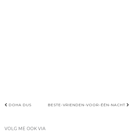
Navigatie
DOHA DUS
BESTE-VRIENDEN-VOOR-ÉÉN-NACHT
door
berichten
VOLG ME OOK VIA