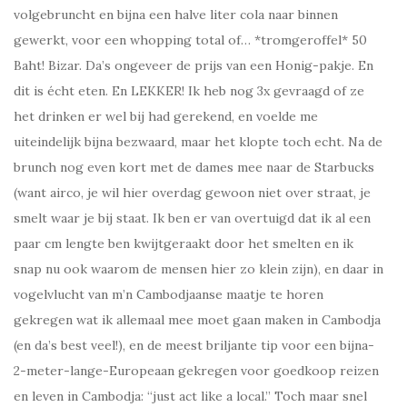
volgebruncht en bijna een halve liter cola naar binnen
gewerkt, voor een whopping total of… *tromgeroffel* 50
Baht! Bizar. Da’s ongeveer de prijs van een Honig-pakje. En
dit is écht eten. En LEKKER! Ik heb nog 3x gevraagd of ze
het drinken er wel bij had gerekend, en voelde me
uiteindelijk bijna bezwaard, maar het klopte toch echt. Na de
brunch nog even kort met de dames mee naar de Starbucks
(want airco, je wil hier overdag gewoon niet over straat, je
smelt waar je bij staat. Ik ben er van overtuigd dat ik al een
paar cm lengte ben kwijtgeraakt door het smelten en ik
snap nu ook waarom de mensen hier zo klein zijn), en daar in
vogelvlucht van m’n Cambodjaanse maatje te horen
gekregen wat ik allemaal mee moet gaan maken in Cambodja
(en da’s best veel!), en de meest briljante tip voor een bijna-
2-meter-lange-Europeaan gekregen voor goedkoop reizen
en leven in Cambodja: “just act like a local.” Toch maar snel